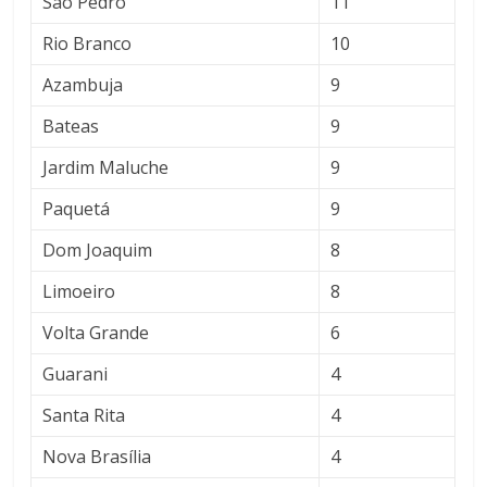
São Pedro
11
Rio Branco
10
Azambuja
9
Bateas
9
Jardim Maluche
9
Paquetá
9
Dom Joaquim
8
Limoeiro
8
Volta Grande
6
Guarani
4
Santa Rita
4
Nova Brasília
4