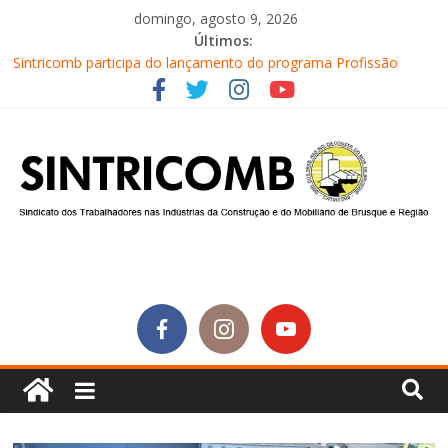
domingo, agosto 9, 2026
Últimos:
Sintricomb participa do lançamento do programa Profissão
Construir em Brusque
Equipe do SINTRICOMB realiza mais uma edição do Café na
Obra
Conselho Fiscal do SINTRICOMB realiza avaliação das contas do
sindicato
Diretores do SINTRICOMB são eleitos para a direção da Nova
Central Sindical de SC
Equipe do Sintricomb faz reunião de avaliação dos atendimentos