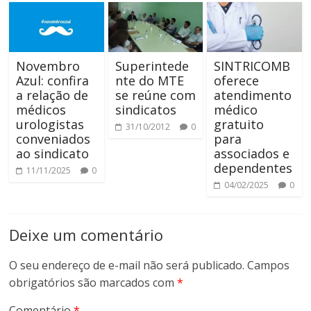
Novembro
Superintede
SINTRICOMB
Azul: confira
nte do MTE
oferece
a relação de
se reúne com
atendimento
médicos
sindicatos
médico
urologistas
gratuito
31/10/2012
0
conveniados
para
ao sindicato
associados e
dependentes
11/11/2025
0
04/02/2025
0
Deixe um comentário
O seu endereço de e-mail não será publicado.
Campos
obrigatórios são marcados com
*
Comentário
*