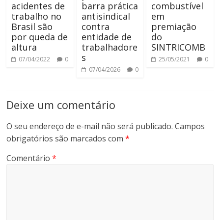
acidentes de
barra prática
combustível
trabalho no
antisindical
em
Brasil são
contra
premiação
por queda de
entidade de
do
altura
trabalhadore
SINTRICOMB
s
07/04/2022
0
25/05/2021
0
07/04/2026
0
Deixe um comentário
O seu endereço de e-mail não será publicado.
Campos
obrigatórios são marcados com
*
Comentário
*