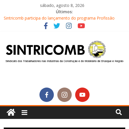
sábado, agosto 8, 2026
Últimos:
Sintricomb participa do lançamento do programa Profissão
Construir em Brusque
Equipe do SINTRICOMB realiza mais uma edição do Café na
Obra
Conselho Fiscal do SINTRICOMB realiza avaliação das contas do
sindicato
Diretores do SINTRICOMB são eleitos para a direção da Nova
Central Sindical de SC
Equipe do Sintricomb faz reunião de avaliação dos atendimentos