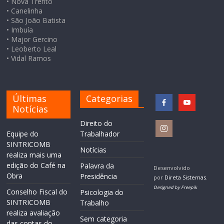
• Nova Trento
• Canelinha
• São João Batista
• Imbuía
• Major Gercino
• Leoberto Leal
• Vidal Ramos
Últimas
Categorias
Notícias
Direito do
Equipe do
Trabalhador
SINTRICOMB
Notícias
realiza mais uma
edição do Café na
Palavra da
Desenvolvido
Obra
Presidência
por
Direta Sistemas
.
Designed by Freepik
Conselho Fiscal do
Psicologia do
SINTRICOMB
Trabalho
realiza avaliação
Sem categoria
das contas do