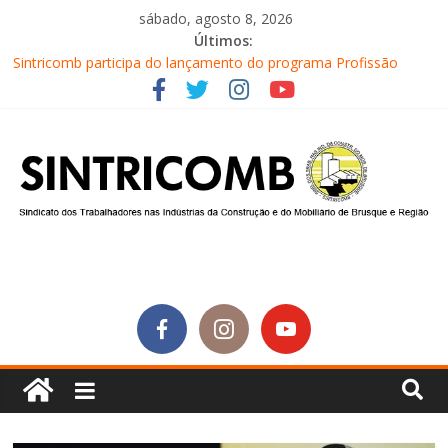
sábado, agosto 8, 2026
Últimos:
Sintricomb participa do lançamento do programa Profissão
Construir em Brusque
Equipe do SINTRICOMB realiza mais uma edição do Café na
Obra
Conselho Fiscal do SINTRICOMB realiza avaliação das contas do
sindicato
Diretores do SINTRICOMB são eleitos para a direção da Nova
Central Sindical de SC
Equipe do Sintricomb faz reunião de avaliação dos atendimentos