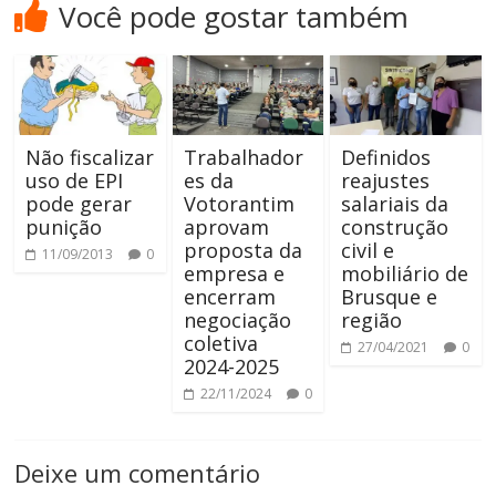
Você pode gostar também
Não fiscalizar
Trabalhador
Definidos
uso de EPI
es da
reajustes
pode gerar
Votorantim
salariais da
punição
aprovam
construção
proposta da
civil e
11/09/2013
0
empresa e
mobiliário de
encerram
Brusque e
negociação
região
coletiva
27/04/2021
0
2024-2025
22/11/2024
0
Deixe um comentário