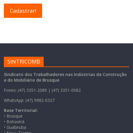
SINTRICOMB
Sindicato dos Trabalhadores nas Indústrias da Construção
e do Mobiliário de Brusque
Fones: (47) 3351-2089 | (47) 3351-0082
WhatsApp: (47) 9982-0327
Base Territorial:
• Brusque
• Botuverá
• Guabiruba
• Nova Trento