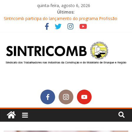
quinta-feira, agosto 6, 2026
Últimos:
Sintricomb participa do lançamento do programa Profissão
Construir em Brusque
Equipe do SINTRICOMB realiza mais uma edição do Café na
Obra
Conselho Fiscal do SINTRICOMB realiza avaliação das contas do
sindicato
Diretores do SINTRICOMB são eleitos para a direção da Nova
Central Sindical de SC
Equipe do Sintricomb faz reunião de avaliação dos atendimentos