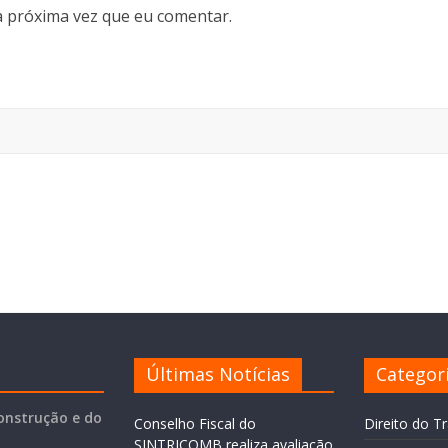
 próxima vez que eu comentar.
Últimas Notícias
Categor
onstrução e do
Conselho Fiscal do
Direito do T
SINTRICOMB realiza avaliação