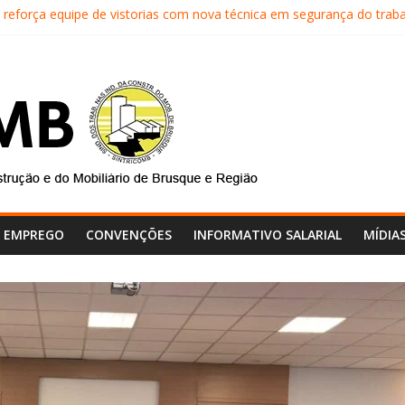
eforça equipe de vistorias com nova técnica em segurança do trab
cal do SINTRICOMB realiza avaliação das contas do sindicato
SINTRICOMB são eleitos para a direção da Nova Central Sindical de 
ntricomb faz reunião de avaliação dos atendimentos
articipa do lançamento do programa Profissão Construir em Brusque
E EMPREGO
CONVENÇÕES
INFORMATIVO SALARIAL
MÍDIA