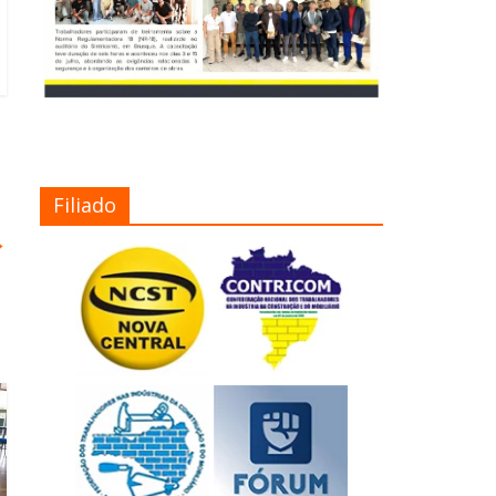
Filiado
→