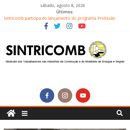
sábado, agosto 8, 2026
Últimos:
Sintricomb participa do lançamento do programa Profissão
Construir em Brusque
Equipe do SINTRICOMB realiza mais uma edição do Café na
Obra
Conselho Fiscal do SINTRICOMB realiza avaliação das contas do
sindicato
Diretores do SINTRICOMB são eleitos para a direção da Nova
Central Sindical de SC
Equipe do Sintricomb faz reunião de avaliação dos atendimentos