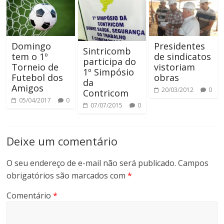
Domingo
Presidentes
Sintricomb
tem o 1º
de sindicatos
participa do
Torneio de
vistoriam
1º Simpósio
Futebol dos
obras
da
Amigos
20/03/2012
0
Contricom
05/04/2017
0
07/07/2015
0
Deixe um comentário
O seu endereço de e-mail não será publicado.
Campos
obrigatórios são marcados com
*
Comentário
*