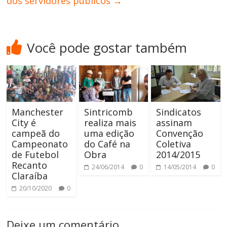
dos servidores públicos
→
Você pode gostar também
Manchester
Sintricomb
Sindicatos
City é
realiza mais
assinam
campeã do
uma edição
Convenção
Campeonato
do Café na
Coletiva
de Futebol
Obra
2014/2015
Recanto
24/06/2014
0
14/05/2014
0
Claraíba
20/10/2020
0
Deixe um comentário