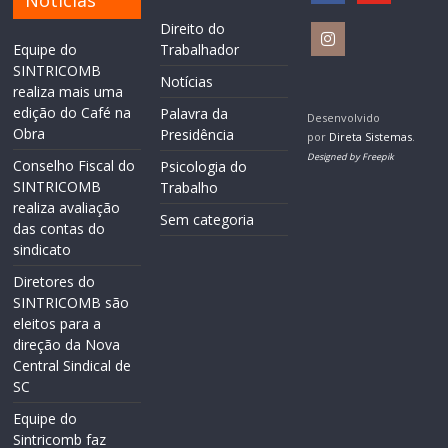
Notícias
Direito do
Equipe do
Trabalhador
SINTRICOMB
Notícias
realiza mais uma
edição do Café na
Palavra da
Desenvolvido
Obra
Presidência
por
Direta Sistemas
.
Designed by Freepik
Conselho Fiscal do
Psicologia do
SINTRICOMB
Trabalho
realiza avaliação
Sem categoria
das contas do
sindicato
Diretores do
SINTRICOMB são
eleitos para a
direção da Nova
Central Sindical de
SC
Equipe do
Sintricomb faz