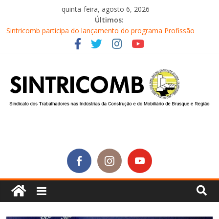
quinta-feira, agosto 6, 2026
Últimos:
Sintricomb participa do lançamento do programa Profissão
Construir em Brusque
Equipe do SINTRICOMB realiza mais uma edição do Café na
Obra
Conselho Fiscal do SINTRICOMB realiza avaliação das contas do
sindicato
Diretores do SINTRICOMB são eleitos para a direção da Nova
Central Sindical de SC
Equipe do Sintricomb faz reunião de avaliação dos atendimentos