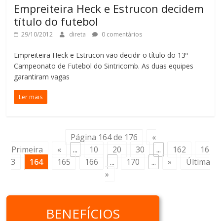
Empreiteira Heck e Estrucon decidem
título do futebol
29/10/2012
direta
0 comentários
Empreiteira Heck e Estrucon vão decidir o título do 13º
Campeonato de Futebol do Sintricomb. As duas equipes
garantiram vagas
Ler mais
Página 164 de 176
«
Primeira
«
...
10
20
30
...
162
16
3
164
165
166
...
170
...
»
Última
»
BENEFÍCIOS