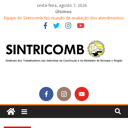
sexta-feira, agosto 7, 2026
Últimos:
Equipe do Sintricomb faz reunião de avaliação dos atendimentos
Sintricomb participa do lançamento do programa Profissão
Construir em Brusque
Equipe do SINTRICOMB realiza mais uma edição do Café na
Obra
Conselho Fiscal do SINTRICOMB realiza avaliação das contas do
sindicato
Diretores do SINTRICOMB são eleitos para a direção da Nova
Central Sindical de SC