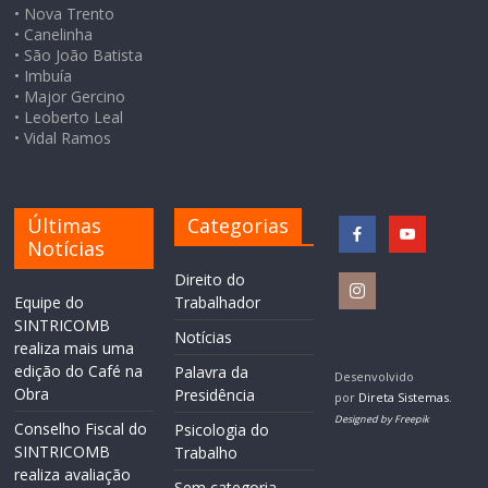
• Nova Trento
• Canelinha
• São João Batista
• Imbuía
• Major Gercino
• Leoberto Leal
• Vidal Ramos
Últimas
Categorias
Notícias
Direito do
Equipe do
Trabalhador
SINTRICOMB
Notícias
realiza mais uma
edição do Café na
Palavra da
Desenvolvido
Obra
Presidência
por
Direta Sistemas
.
Designed by Freepik
Conselho Fiscal do
Psicologia do
SINTRICOMB
Trabalho
realiza avaliação
Sem categoria