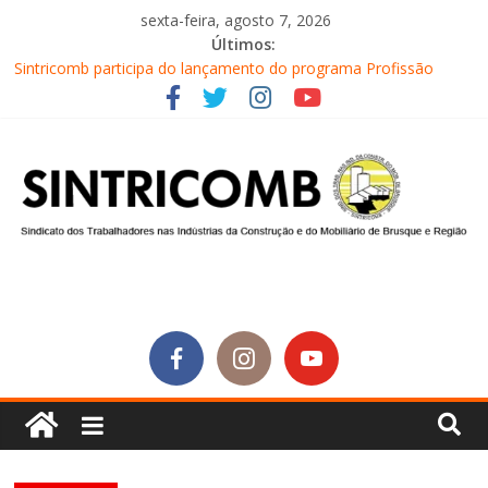
sexta-feira, agosto 7, 2026
Últimos:
Sintricomb participa do lançamento do programa Profissão
Construir em Brusque
Equipe do SINTRICOMB realiza mais uma edição do Café na
Obra
Conselho Fiscal do SINTRICOMB realiza avaliação das contas do
sindicato
Diretores do SINTRICOMB são eleitos para a direção da Nova
Central Sindical de SC
Equipe do Sintricomb faz reunião de avaliação dos atendimentos