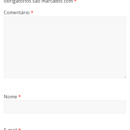
obrigatórios são marcados com
*
Comentário
*
Nome
*
E-mail
*