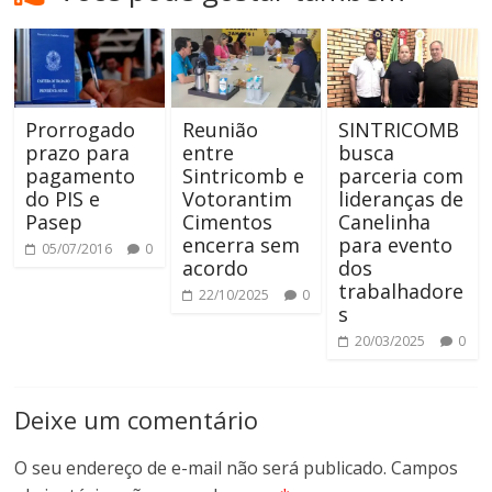
Prorrogado
Reunião
SINTRICOMB
prazo para
entre
busca
pagamento
Sintricomb e
parceria com
do PIS e
Votorantim
lideranças de
Pasep
Cimentos
Canelinha
encerra sem
para evento
05/07/2016
0
acordo
dos
trabalhadore
22/10/2025
0
s
20/03/2025
0
Deixe um comentário
O seu endereço de e-mail não será publicado.
Campos