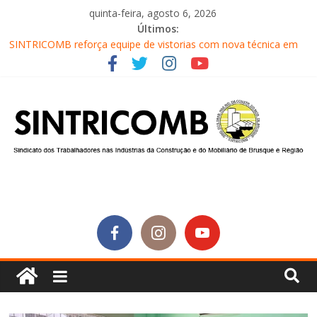
quinta-feira, agosto 6, 2026
Últimos:
SINTRICOMB reforça equipe de vistorias com nova técnica em
segurança do trabalho
Conselho Fiscal do SINTRICOMB realiza avaliação das contas do
sindicato
Diretores do SINTRICOMB são eleitos para a direção da Nova
Central Sindical de SC
Equipe do Sintricomb faz reunião de avaliação dos atendimentos
Sintricomb participa do lançamento do programa Profissão
Construir em Brusque