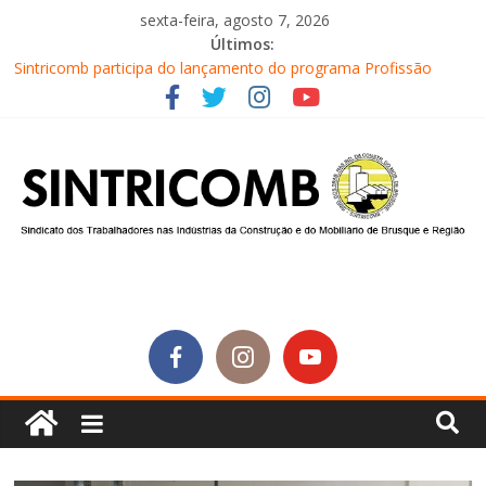
sexta-feira, agosto 7, 2026
Últimos:
Sintricomb participa do lançamento do programa Profissão
Construir em Brusque
Equipe do SINTRICOMB realiza mais uma edição do Café na
Obra
Conselho Fiscal do SINTRICOMB realiza avaliação das contas do
sindicato
Diretores do SINTRICOMB são eleitos para a direção da Nova
Central Sindical de SC
Equipe do Sintricomb faz reunião de avaliação dos atendimentos