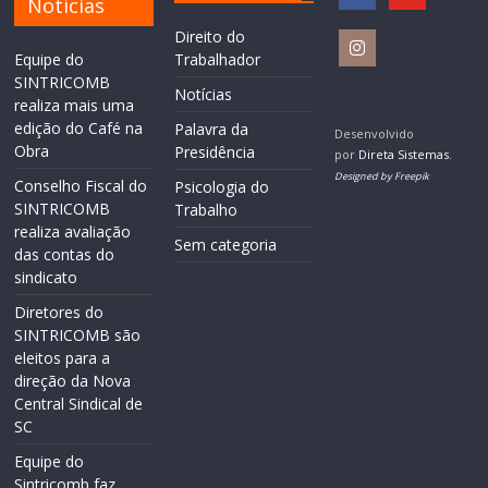
Notícias
Direito do
Equipe do
Trabalhador
SINTRICOMB
Notícias
realiza mais uma
edição do Café na
Palavra da
Desenvolvido
Obra
Presidência
por
Direta Sistemas
.
Designed by Freepik
Conselho Fiscal do
Psicologia do
SINTRICOMB
Trabalho
realiza avaliação
Sem categoria
das contas do
sindicato
Diretores do
SINTRICOMB são
eleitos para a
direção da Nova
Central Sindical de
SC
Equipe do
Sintricomb faz