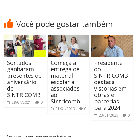
Você pode gostar também
Sortudos
Começa a
Presidente
ganharam
entrega de
do
presentes de
material
SINTRICOMB
aniversário
escolar a
destaca
do
associados
vistorias em
SINTRICOMB
ao
obras e
Sintricomb
parcerias
29/07/2021
0
para 2024
21/01/2019
0
23/01/2025
0
Deixe um comentário