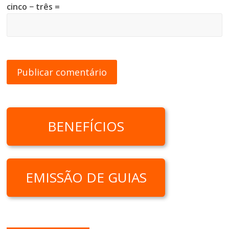
cinco − três =
BENEFÍCIOS
EMISSÃO DE GUIAS