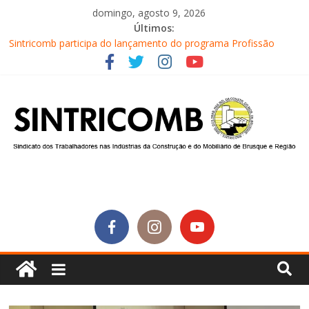
domingo, agosto 9, 2026
Últimos:
Sintricomb participa do lançamento do programa Profissão
Construir em Brusque
Equipe do SINTRICOMB realiza mais uma edição do Café na
Obra
Conselho Fiscal do SINTRICOMB realiza avaliação das contas do
sindicato
Diretores do SINTRICOMB são eleitos para a direção da Nova
Central Sindical de SC
Equipe do Sintricomb faz reunião de avaliação dos atendimentos