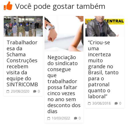
Você pode gostar também
Trabalhador
“Criou-se
esa da
uma
Schama
incerteza
Negociação
Construções
muito
do sindicato
recebem
grande no
consegue
visita da
Brasil, tanto
que
equipe do
para o
trabalhador
SINTRICOMB
patronal
possa faltar
quanto o
20/08/2020
0
cinco vezes
laboral”
no ano sem
30/08/2018
0
desconto dos
dias
10/03/2022
0