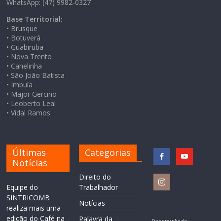
WhatsApp: (47) 9982-0327
Base Territorial:
• Brusque
• Botuverá
• Guabiruba
• Nova Trento
• Canelinha
• São João Batista
• Imbuía
• Major Gercino
• Leoberto Leal
• Vidal Ramos
Últimas
Categorias
Notícias
Direito do
Equipe do
Trabalhador
SINTRICOMB
Notícias
realiza mais uma
edição do Café na
Palavra da
Desenvolvido