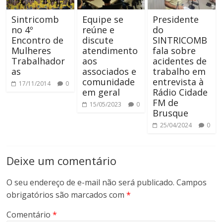
Sintricomb
Equipe se
Presidente
no 4º
reúne e
do
Encontro de
discute
SINTRICOMB
Mulheres
atendimento
fala sobre
Trabalhador
aos
acidentes de
as
associados e
trabalho em
comunidade
entrevista à
17/11/2014
0
em geral
Rádio Cidade
FM de
15/05/2023
0
Brusque
25/04/2024
0
Deixe um comentário
O seu endereço de e-mail não será publicado.
Campos
obrigatórios são marcados com
*
Comentário
*