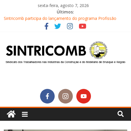
sexta-feira, agosto 7, 2026
Últimos:
Sintricomb participa do lançamento do programa Profissão
Construir em Brusque
Equipe do SINTRICOMB realiza mais uma edição do Café na
Obra
Conselho Fiscal do SINTRICOMB realiza avaliação das contas do
sindicato
Diretores do SINTRICOMB são eleitos para a direção da Nova
Central Sindical de SC
Equipe do Sintricomb faz reunião de avaliação dos atendimentos