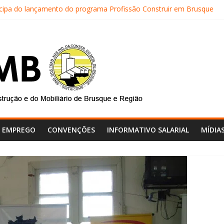
icipa do lançamento do programa Profissão Construir em Brusque
RICOMB realiza mais uma edição do Café na Obra
 do SINTRICOMB realiza avaliação das contas do sindicato
NTRICOMB são eleitos para a direção da Nova Central Sindical de SC
icomb faz reunião de avaliação dos atendimentos
E EMPREGO
CONVENÇÕES
INFORMATIVO SALARIAL
MÍDIA