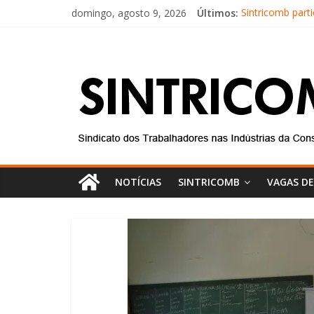
domingo, agosto 9, 2026
Últimos:
Sintricomb part
Equipe do SINT
Conselho Fiscal
Diretores do SI
Equipe do Sintr
NOTÍCIAS
SINTRICOMB
VAGAS D