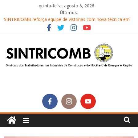
quinta-feira, agosto 6, 2026
Últimos:
SINTRICOMB reforça equipe de vistorias com nova técnica em
segurança do trabalho
Conselho Fiscal do SINTRICOMB realiza avaliação das contas do
sindicato
Diretores do SINTRICOMB são eleitos para a direção da Nova
Central Sindical de SC
Equipe do Sintricomb faz reunião de avaliação dos atendimentos
Sintricomb participa do lançamento do programa Profissão
Construir em Brusque