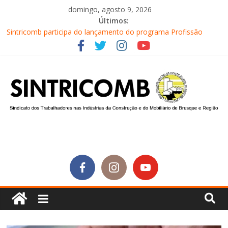
domingo, agosto 9, 2026
Últimos:
Sintricomb participa do lançamento do programa Profissão
Construir em Brusque
Equipe do SINTRICOMB realiza mais uma edição do Café na
Obra
Conselho Fiscal do SINTRICOMB realiza avaliação das contas do
sindicato
Diretores do SINTRICOMB são eleitos para a direção da Nova
Central Sindical de SC
Equipe do Sintricomb faz reunião de avaliação dos atendimentos