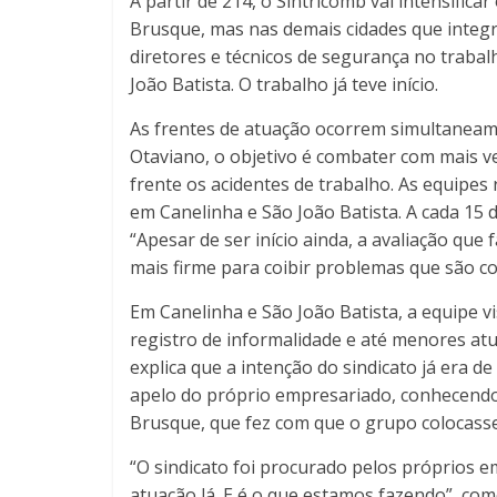
A partir de 214, o Sintricomb vai intensific
Brusque, mas nas demais cidades que integr
diretores e técnicos de segurança no trabal
João Batista. O trabalho já teve início.
As frentes de atuação ocorrem simultaneame
Otaviano, o objetivo é combater com mais 
frente os acidentes de trabalho. As equipes 
em Canelinha e São João Batista. A cada 15 
“Apesar de ser início ainda, a avaliação qu
mais firme para coibir problemas que são c
Em Canelinha e São João Batista, a equipe vi
registro de informalidade e até menores atu
explica que a intenção do sindicato já era d
apelo do próprio empresariado, conhecendo 
Brusque, que fez com que o grupo colocasse
“O sindicato foi procurado pelos próprios e
atuação lá. E é o que estamos fazendo”, com