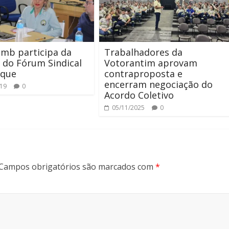
omb participa da
Trabalhadores da
 do Fórum Sindical
Votorantim aprovam
sque
contraproposta e
encerram negociação do
019
0
Acordo Coletivo
05/11/2025
0
Campos obrigatórios são marcados com
*