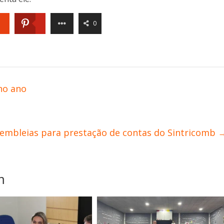
0
no ano
embleias para prestação de contas do Sintricomb
m