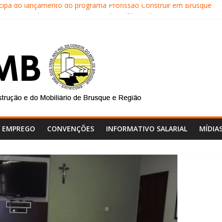
icipa do lançamento do programa Profissão Construir em Brusque
RICOMB realiza mais uma edição do Café na Obra
 do SINTRICOMB realiza avaliação das contas do sindicato
NTRICOMB são eleitos para a direção da Nova Central Sindical de SC
icomb faz reunião de avaliação dos atendimentos
E EMPREGO
CONVENÇÕES
INFORMATIVO SALARIAL
MÍDIA