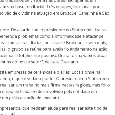
ar os trabalhos de vistoria nas obras não apenas em
am sua base territorial. Três equipes, formadas por
ho vão de dividir na atuação em Brusque, Canelinha e São
nte. De acordo com o presidente do Sintricomb, Izaias
veemência problemas como a informalidade e atacar de
realizam visitas diárias, no caso de Brusque, e semanais,
dias, o grupo se reúne para avaliar o andamento da ação.
e fazemos é totalmente positiva. Desta forma vamos atuar
omuns no nosso setor”, destaca Otaviano.
sita empresas de cerâmicas e olarias. Locais onde há
ando, o que é vedado por lei. O presidente do Sintricomb
e realizar um trabalho mais firme nestas regiões, mas foi o
o tipo de trabalho desenvolvido pela entidade em
 em prática a ação de imediato.
mpresários, que pediram ajuda para realizar este tipo de
enta ele.