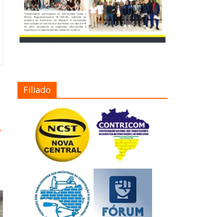
Filiado
→