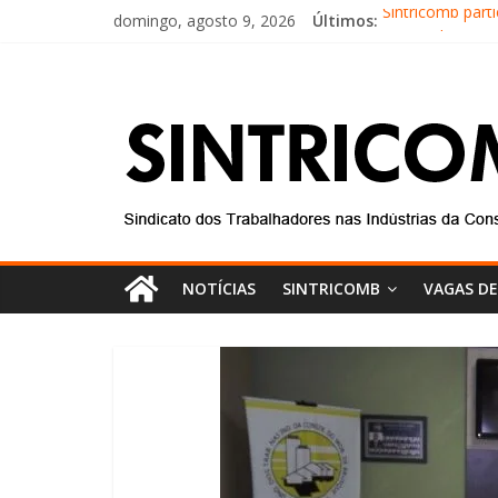
domingo, agosto 9, 2026
Últimos:
Sintricomb part
Equipe do SINT
Conselho Fiscal
Diretores do SI
Equipe do Sintr
NOTÍCIAS
SINTRICOMB
VAGAS D