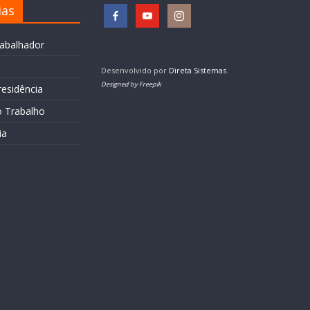
ias
rabalhador
Desenvolvido por
Direta Sistemas
.
Designed by Freepik
residência
o Trabalho
ia