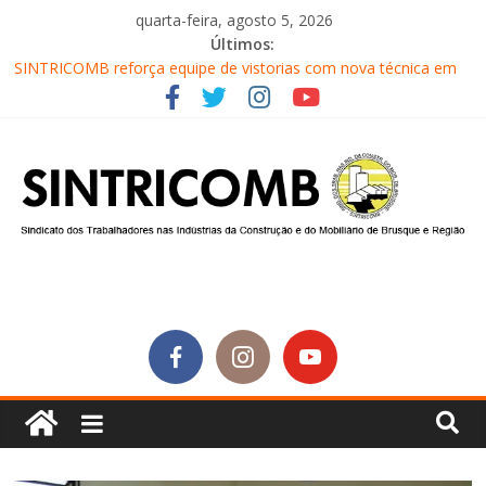
quarta-feira, agosto 5, 2026
Últimos:
SINTRICOMB reforça equipe de vistorias com nova técnica em
segurança do trabalho
Conselho Fiscal do SINTRICOMB realiza avaliação das contas do
sindicato
Diretores do SINTRICOMB são eleitos para a direção da Nova
Central Sindical de SC
Equipe do Sintricomb faz reunião de avaliação dos atendimentos
Sintricomb participa do lançamento do programa Profissão
Construir em Brusque