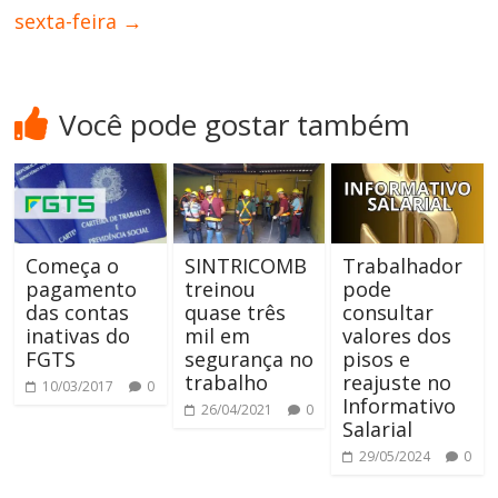
sexta-feira
→
Você pode gostar também
Começa o
SINTRICOMB
Trabalhador
pagamento
treinou
pode
das contas
quase três
consultar
inativas do
mil em
valores dos
FGTS
segurança no
pisos e
trabalho
reajuste no
10/03/2017
0
Informativo
26/04/2021
0
Salarial
29/05/2024
0