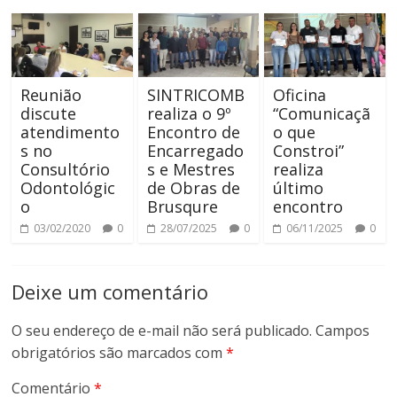
Reunião
SINTRICOMB
Oficina
discute
realiza o 9º
“Comunicaçã
atendimento
Encontro de
o que
s no
Encarregado
Constroi”
Consultório
s e Mestres
realiza
Odontológic
de Obras de
último
o
Brusqure
encontro
03/02/2020
0
28/07/2025
0
06/11/2025
0
Deixe um comentário
O seu endereço de e-mail não será publicado.
Campos
obrigatórios são marcados com
*
Comentário
*