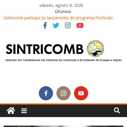
sábado, agosto 8, 2026
Últimos:
Sintricomb participa do lançamento do programa Profissão
Construir em Brusque
Equipe do SINTRICOMB realiza mais uma edição do Café na
Obra
Conselho Fiscal do SINTRICOMB realiza avaliação das contas do
sindicato
Diretores do SINTRICOMB são eleitos para a direção da Nova
Central Sindical de SC
Equipe do Sintricomb faz reunião de avaliação dos atendimentos