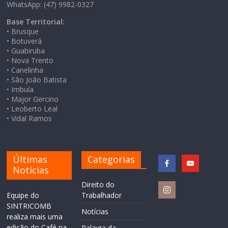
WhatsApp: (47) 9982-0327
Base Territorial:
• Brusque
• Botuverá
• Guabiruba
• Nova Trento
• Canelinha
• São João Batista
• Imbuía
• Major Gercino
• Leoberto Leal
• Vidal Ramos
Últimas
Categorias
Notícias
Direito do
Equipe do
Trabalhador
SINTRICOMB
Notícias
realiza mais uma
edição do Café na
Palavra da