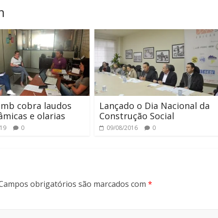
m
omb cobra laudos
Lançado o Dia Nacional da
âmicas e olarias
Construção Social
019
0
09/08/2016
0
Campos obrigatórios são marcados com
*