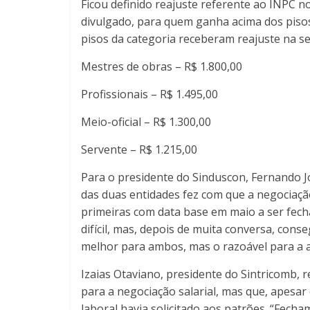
Ficou definido reajuste referente ao INPC n
divulgado, para quem ganha acima dos pisos 
pisos da categoria receberam reajuste na s
Mestres de obras – R$ 1.800,00
Profissionais – R$ 1.495,00
Meio-oficial – R$ 1.300,00
Servente – R$ 1.215,00
Para o presidente do Sinduscon, Fernando J
das duas entidades fez com que a negociação
primeiras com data base em maio a ser fec
difícil, mas, depois de muita conversa, con
melhor para ambos, mas o razoável para a a
Izaias Otaviano, presidente do Sintricomb,
para a negociação salarial, mas que, apesar
laboral havia solicitado aos patrões. “Fec