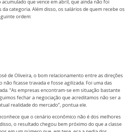
o acumulado que vence em abril, que ainda não foi
da categoria. Além disso, os salários de quem recebe os
eguinte ordem:
osé de Oliveira, o bom relacionamento entre as direções
 não ficasse travada e fosse agilizada. Foi uma das
hada. “As empresas encontram-se em situação bastante
seguimos fechar a negociação que acreditamos não ser a
tual realidade do mercado”, pontua ele.
 reconhece que o cenário econômico não é dos melhores
 disso, o resultado chegou bem próximo do que a classe
hamos em um número que, em tese, era a pedia dos