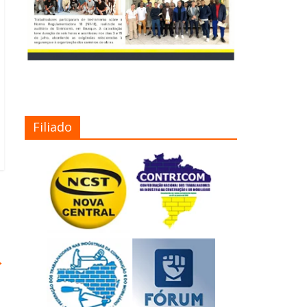
Filiado
→