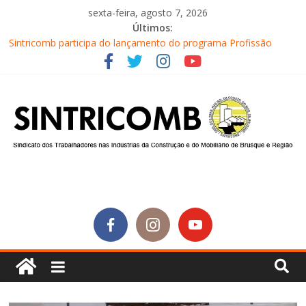
sexta-feira, agosto 7, 2026
Últimos:
Equipe do Sintricomb faz reunião de avaliação dos atendimentos
Sintricomb participa do lançamento do programa Profissão
Construir em Brusque
Equipe do SINTRICOMB realiza mais uma edição do Café na
Obra
Conselho Fiscal do SINTRICOMB realiza avaliação das contas do
sindicato
Diretores do SINTRICOMB são eleitos para a direção da Nova
Central Sindical de SC