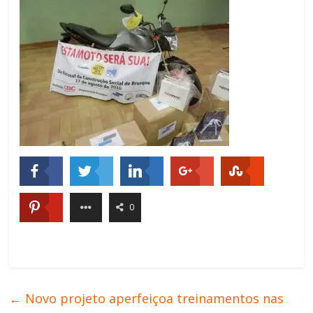
0
←
Novo projeto aperfeiçoa treinamentos nas