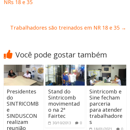
NRs 18 e 35
Trabalhadores são treinados em NR 18 e 35
→
Você pode gostar também
Presidentes
Stand do
Sintricomb e
do
Sintricomb
Sine fecham
SINTRICOMB
movimentad
parceria
e
o na 2ª
para atender
SINDUSCON
Fairtec
trabalhadore
realizam
s
30/10/2013
0
reunião
18/01/2021
0