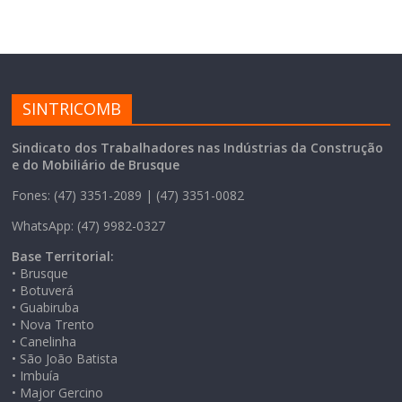
SINTRICOMB
Sindicato dos Trabalhadores nas Indústrias da Construção
e do Mobiliário de Brusque
Fones: (47) 3351-2089 | (47) 3351-0082
WhatsApp: (47) 9982-0327
Base Territorial:
• Brusque
• Botuverá
• Guabiruba
• Nova Trento
• Canelinha
• São João Batista
• Imbuía
• Major Gercino