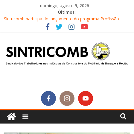
domingo, agosto 9, 2026
Últimos:
Sintricomb participa do lançamento do programa Profissão
Construir em Brusque
Equipe do SINTRICOMB realiza mais uma edição do Café na
Obra
Conselho Fiscal do SINTRICOMB realiza avaliação das contas do
sindicato
Diretores do SINTRICOMB são eleitos para a direção da Nova
Central Sindical de SC
Equipe do Sintricomb faz reunião de avaliação dos atendimentos