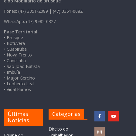
e do Mobiliário de Brusque
Fones: (47) 3351-2089 | (47) 3351-0082
WhatsApp: (47) 9982-0327
Base Territorial:
• Brusque
• Botuverá
• Guabiruba
• Nova Trento
• Canelinha
• São João Batista
• Imbuía
• Major Gercino
• Leoberto Leal
• Vidal Ramos
Últimas
Categorias
Notícias
Direito do
Equipe do
Trabalhador