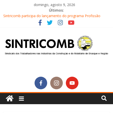
domingo, agosto 9, 2026
Últimos:
Equipe do Sintricomb faz reunião de avaliação dos atendimentos
Sintricomb participa do lançamento do programa Profissão
Construir em Brusque
Equipe do SINTRICOMB realiza mais uma edição do Café na
Obra
Conselho Fiscal do SINTRICOMB realiza avaliação das contas do
sindicato
Diretores do SINTRICOMB são eleitos para a direção da Nova
Central Sindical de SC