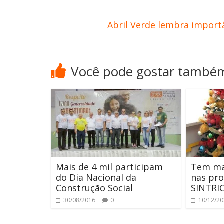
Abril Verde lembra import
Você pode gostar també
Mais de 4 mil participam
Tem ma
do Dia Nacional da
nas pr
Construção Social
SINTRI
30/08/2016
0
10/12/2