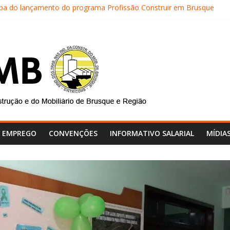
cipa do lançamento do programa Profissão Construir em Brusque
ICOMB realiza mais uma edição do Café na Obra
do SINTRICOMB realiza avaliação das contas do sindicato
TRICOMB são eleitos para a direção da Nova Central Sindical de SC
comb faz reunião de avaliação dos atendimentos
E EMPREGO
CONVENÇÕES
INFORMATIVO SALARIAL
MÍDIA