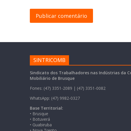
SINTRICOMB
Sindicato dos Trabalhadores nas Indústrias da C
Mobiliário de Brusque
Fones: (47) 3351-2089 | (47) 3351-0082
WhatsApp: (47) 9982-0327
Base Territorial:
• Brusque
• Botuverá
• Guabiruba
• Nova Trento