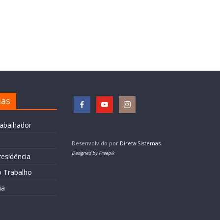
ias
rabalhador
Desenvolvido por
Direta Sistemas
.
Designed by Freepik
residência
o Trabalho
ia