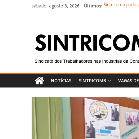
sábado, agosto 8, 2026
Últimos:
Sintricomb parti
Equipe do SINTR
Conselho Fiscal 
Diretores do SIN
Equipe do Sintri
NOTÍCIAS
SINTRICOMB
VAGAS D