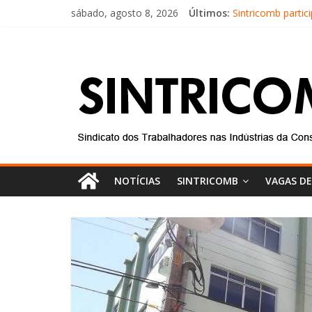
sábado, agosto 8, 2026
Últimos:
Sintricomb parti
Equipe do SINTR
Conselho Fiscal 
Diretores do SIN
Equipe do Sintri
NOTÍCIAS
SINTRICOMB
VAGAS D