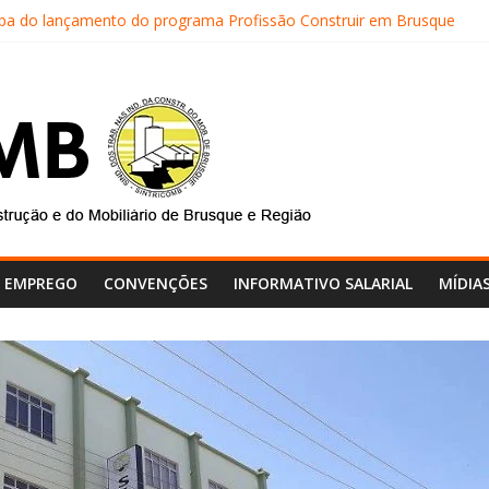
cipa do lançamento do programa Profissão Construir em Brusque
ICOMB realiza mais uma edição do Café na Obra
do SINTRICOMB realiza avaliação das contas do sindicato
TRICOMB são eleitos para a direção da Nova Central Sindical de SC
comb faz reunião de avaliação dos atendimentos
E EMPREGO
CONVENÇÕES
INFORMATIVO SALARIAL
MÍDIA