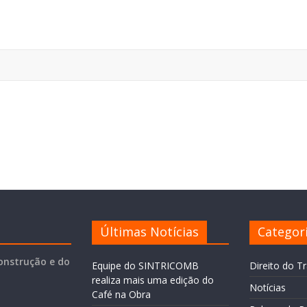
Últimas Notícias
Categor
onstrução e do
Equipe do SINTRICOMB
Direito do T
realiza mais uma edição do
Notícias
Café na Obra