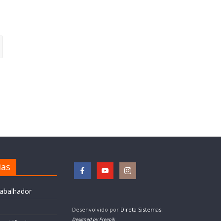
ias
rabalhador
Desenvolvido por
Direta Sistemas
.
Designed by Freepik