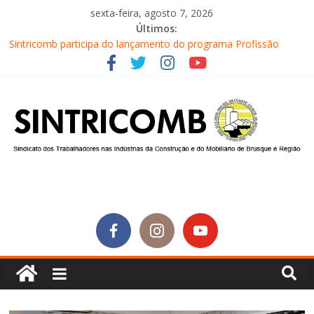
sexta-feira, agosto 7, 2026
Últimos:
Sintricomb participa do lançamento do programa Profissão
Construir em Brusque
Equipe do SINTRICOMB realiza mais uma edição do Café na
Obra
Conselho Fiscal do SINTRICOMB realiza avaliação das contas do
sindicato
Diretores do SINTRICOMB são eleitos para a direção da Nova
Central Sindical de SC
Equipe do Sintricomb faz reunião de avaliação dos atendimentos