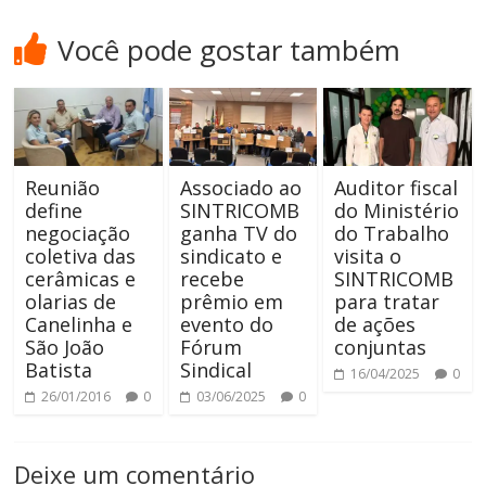
Você pode gostar também
Reunião
Associado ao
Auditor fiscal
define
SINTRICOMB
do Ministério
negociação
ganha TV do
do Trabalho
coletiva das
sindicato e
visita o
cerâmicas e
recebe
SINTRICOMB
olarias de
prêmio em
para tratar
Canelinha e
evento do
de ações
São João
Fórum
conjuntas
Batista
Sindical
16/04/2025
0
26/01/2016
0
03/06/2025
0
Deixe um comentário