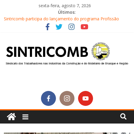
sexta-feira, agosto 7, 2026
Últimos:
Sintricomb participa do lançamento do programa Profissão
Construir em Brusque
Equipe do SINTRICOMB realiza mais uma edição do Café na
Obra
Conselho Fiscal do SINTRICOMB realiza avaliação das contas do
sindicato
Diretores do SINTRICOMB são eleitos para a direção da Nova
Central Sindical de SC
Equipe do Sintricomb faz reunião de avaliação dos atendimentos