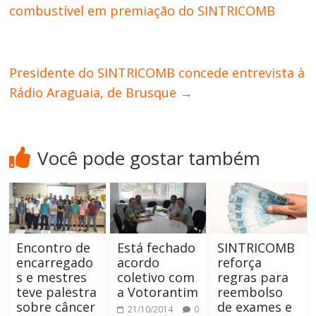
combustível em premiação do SINTRICOMB
Presidente do SINTRICOMB concede entrevista à
Rádio Araguaia, de Brusque
→
Você pode gostar também
Encontro de
Está fechado
SINTRICOMB
encarregado
acordo
reforça
s e mestres
coletivo com
regras para
teve palestra
a Votorantim
reembolso
sobre câncer
de exames e
21/10/2014
0