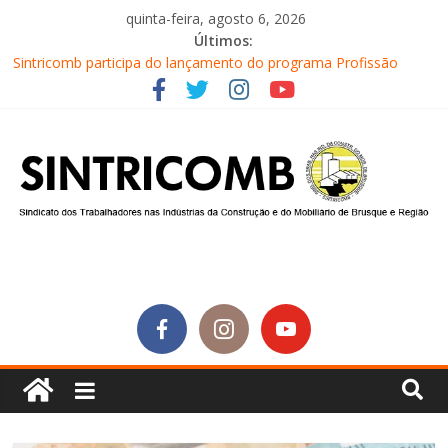
quinta-feira, agosto 6, 2026
Últimos:
Sintricomb participa do lançamento do programa Profissão
Construir em Brusque
Equipe do SINTRICOMB realiza mais uma edição do Café na
Obra
Conselho Fiscal do SINTRICOMB realiza avaliação das contas do
sindicato
Diretores do SINTRICOMB são eleitos para a direção da Nova
Central Sindical de SC
Equipe do Sintricomb faz reunião de avaliação dos atendimentos