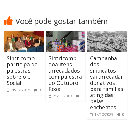
Você pode gostar também
Sintricomb
Sintricomb
Campanha
participa de
doa itens
dos
palestras
arrecadados
sindicatos
sobre o e-
com palestra
vai arrecadar
Social
do Outubro
donativos
Rosa
para famílias
26/07/2018
0
atingidas
21/10/2019
0
pelas
enchentes
18/10/2023
0