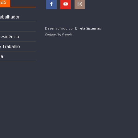
ias
rabalhador
Desenvolvido por
Direta Sistemas
.
Designed by Freepik
residência
o Trabalho
ia