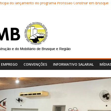
rticipa do lançamento do programa Profissão Construir em Brusque
TRICOMB realiza mais uma edição do Café na Obra
al do SINTRICOMB realiza avaliação das contas do sindicato
SINTRICOMB são eleitos para a direção da Nova Central Sindical de 
tricomb faz reunião de avaliação dos atendimentos
E EMPREGO
CONVENÇÕES
INFORMATIVO SALARIAL
MÍDIA