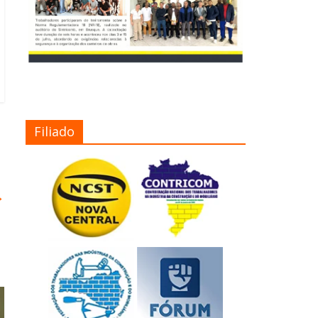
Filiado
→