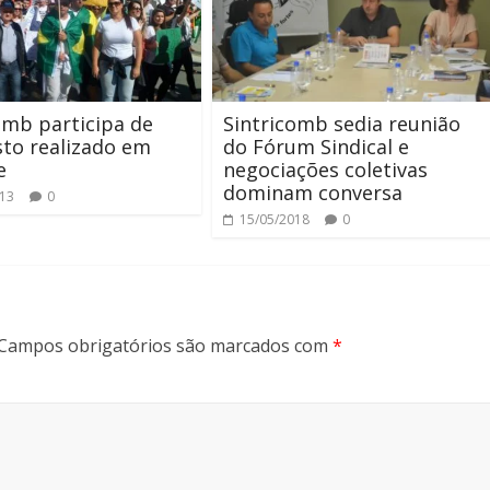
omb participa de
Sintricomb sedia reunião
to realizado em
do Fórum Sindical e
e
negociações coletivas
dominam conversa
013
0
15/05/2018
0
Campos obrigatórios são marcados com
*