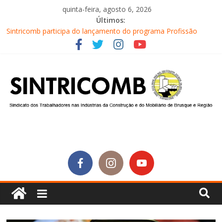
quinta-feira, agosto 6, 2026
Últimos:
Sintricomb participa do lançamento do programa Profissão
Construir em Brusque
Equipe do SINTRICOMB realiza mais uma edição do Café na
Obra
Conselho Fiscal do SINTRICOMB realiza avaliação das contas do
sindicato
Diretores do SINTRICOMB são eleitos para a direção da Nova
Central Sindical de SC
Equipe do Sintricomb faz reunião de avaliação dos atendimentos