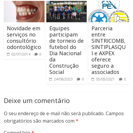
Novidade em
Equipes
Parceria
serviços no
participam
entre
consultório
de torneio de
SINTRICOMB,
odontológico
futebol do
SINTIPLASQU
Dia Nacional
I e AXPEX
02/07/2014
0
da
oferece
Construção
seguro a
Social
associados
24/08/2023
0
05/05/2021
0
Deixe um comentário
O seu endereço de e-mail não será publicado.
Campos
obrigatórios são marcados com
*
Comentário
*