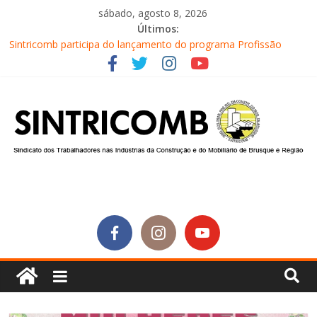
sábado, agosto 8, 2026
Últimos:
Sintricomb participa do lançamento do programa Profissão
Construir em Brusque
Equipe do SINTRICOMB realiza mais uma edição do Café na
Obra
Conselho Fiscal do SINTRICOMB realiza avaliação das contas do
sindicato
Diretores do SINTRICOMB são eleitos para a direção da Nova
Central Sindical de SC
Equipe do Sintricomb faz reunião de avaliação dos atendimentos