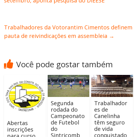
setembro, aponta pesquisa do DIEESE
Trabalhadores da Votorantim Cimentos definem
pauta de reivindicações em assembleia
→
Você pode gostar também
Segunda
Trabalhador
rodada do
es de
Campeonato
Canelinha
de Futebol
têm seguro
Abertas
do
de vida
inscrições
Sintricomb
conquistado
para curso