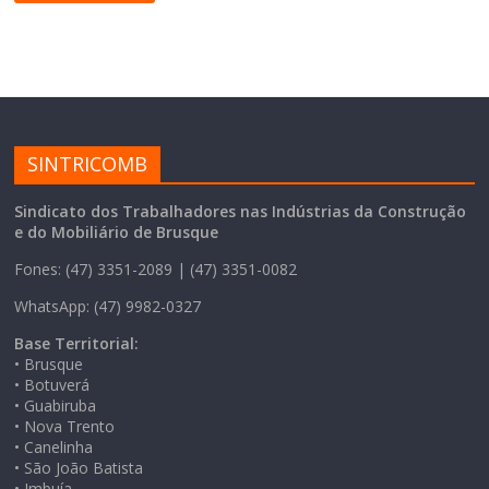
SINTRICOMB
Sindicato dos Trabalhadores nas Indústrias da Construção
e do Mobiliário de Brusque
Fones: (47) 3351-2089 | (47) 3351-0082
WhatsApp: (47) 9982-0327
Base Territorial:
• Brusque
• Botuverá
• Guabiruba
• Nova Trento
• Canelinha
• São João Batista
• Imbuía