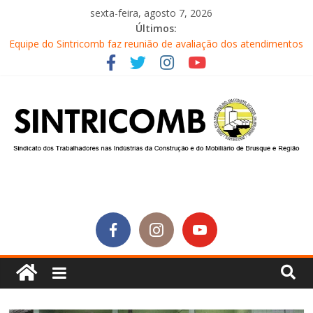
sexta-feira, agosto 7, 2026
Últimos:
Diretores do SINTRICOMB são eleitos para a direção da Nova
Central Sindical de SC
Equipe do Sintricomb faz reunião de avaliação dos atendimentos
Sintricomb participa do lançamento do programa Profissão
Construir em Brusque
Equipe do SINTRICOMB realiza mais uma edição do Café na
Obra
Conselho Fiscal do SINTRICOMB realiza avaliação das contas do
sindicato