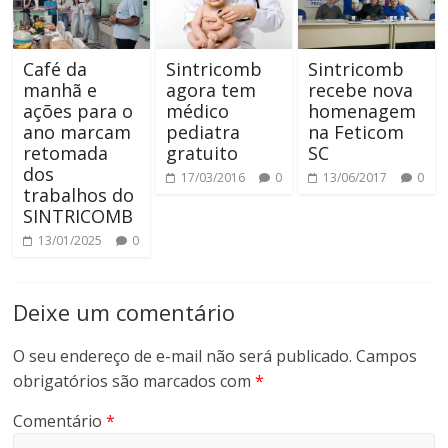
Café da
Sintricomb
Sintricomb
manhã e
agora tem
recebe nova
ações para o
médico
homenagem
ano marcam
pediatra
na Feticom
retomada
gratuito
SC
dos
17/03/2016
0
13/06/2017
0
trabalhos do
SINTRICOMB
13/01/2025
0
Deixe um comentário
O seu endereço de e-mail não será publicado.
Campos
obrigatórios são marcados com
*
Comentário
*