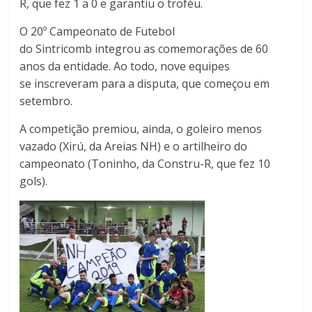
R, que fez 1 a 0 e garantiu o troféu.
O 20º Campeonato de Futebol
do
Sintricomb
integrou as comemorações de 60
anos da entidade. Ao todo, nove equipes
se
inscreveram
para a disputa, que começou em
setembro.
A competição premiou, ainda, o goleiro menos
vazado (
Xirú
, da Areias NH) e o artilheiro do
campeonato (Toninho, da
Constru
-R, que fez 10
gols).