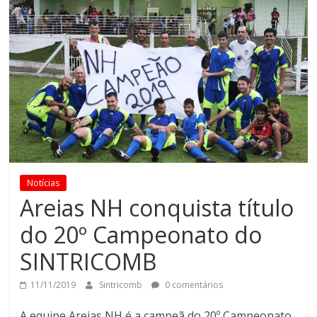
Notícias
Areias NH conquista título
do 20º Campeonato do
SINTRICOMB
11/11/2019
Sintricomb
0 comentários
A equipe Areias NH é a campeã do 20º Campeonato