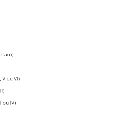
rtaro)
 V ou VI)
II)
I ou IV)