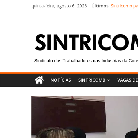
quinta-feira, agosto 6, 2026
Últimos:
Sintricomb p
Equipe do SI
Conselho Fis
Diretores do 
Equipe do Si
NOTÍCIAS
SINTRICOMB
VAGAS D