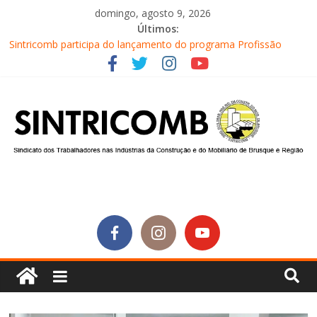
domingo, agosto 9, 2026
Últimos:
Sintricomb participa do lançamento do programa Profissão
Construir em Brusque
Equipe do SINTRICOMB realiza mais uma edição do Café na
Obra
Conselho Fiscal do SINTRICOMB realiza avaliação das contas do
sindicato
Diretores do SINTRICOMB são eleitos para a direção da Nova
Central Sindical de SC
Equipe do Sintricomb faz reunião de avaliação dos atendimentos