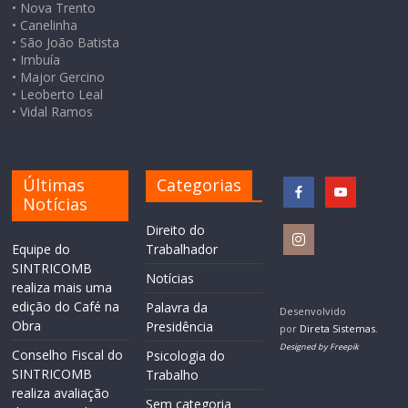
• Nova Trento
• Canelinha
• São João Batista
• Imbuía
• Major Gercino
• Leoberto Leal
• Vidal Ramos
Últimas
Categorias
Notícias
Direito do
Equipe do
Trabalhador
SINTRICOMB
Notícias
realiza mais uma
edição do Café na
Palavra da
Desenvolvido
Obra
Presidência
por
Direta Sistemas
.
Designed by Freepik
Conselho Fiscal do
Psicologia do
SINTRICOMB
Trabalho
realiza avaliação
Sem categoria