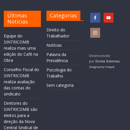
Últimas
Categorias
Notícias
Direito do
Equipe do
Trabalhador
SINTRICOMB
Notícias
realiza mais uma
edição do Café na
Palavra da
Desenvolvido
Obra
Presidência
por
Direta Sistemas
.
Designed by Freepik
Conselho Fiscal do
Psicologia do
SINTRICOMB
Trabalho
realiza avaliação
Sem categoria
das contas do
sindicato
Diretores do
SINTRICOMB são
eleitos para a
direção da Nova
Central Sindical de