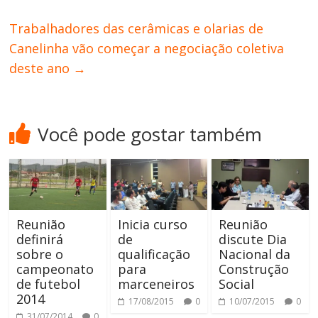
Trabalhadores das cerâmicas e olarias de
Canelinha vão começar a negociação coletiva
deste ano
→
Você pode gostar também
Reunião
Inicia curso
Reunião
definirá
de
discute Dia
sobre o
qualificação
Nacional da
campeonato
para
Construção
de futebol
marceneiros
Social
2014
17/08/2015
0
10/07/2015
0
31/07/2014
0