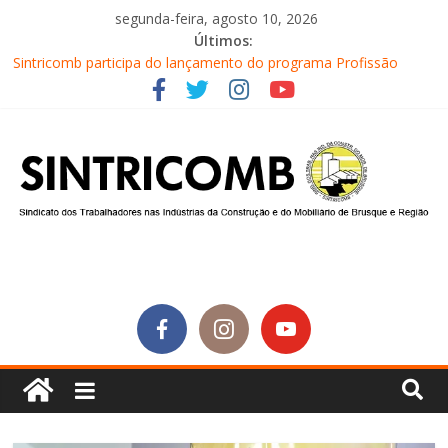
segunda-feira, agosto 10, 2026
Últimos:
Sintricomb participa do lançamento do programa Profissão
Construir em Brusque
Equipe do SINTRICOMB realiza mais uma edição do Café na
Obra
Conselho Fiscal do SINTRICOMB realiza avaliação das contas do
sindicato
Diretores do SINTRICOMB são eleitos para a direção da Nova
Central Sindical de SC
Equipe do Sintricomb faz reunião de avaliação dos atendimentos