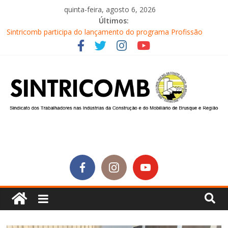
quinta-feira, agosto 6, 2026
Últimos:
Sintricomb participa do lançamento do programa Profissão
Construir em Brusque
Equipe do SINTRICOMB realiza mais uma edição do Café na
Obra
Conselho Fiscal do SINTRICOMB realiza avaliação das contas do
sindicato
Diretores do SINTRICOMB são eleitos para a direção da Nova
Central Sindical de SC
Equipe do Sintricomb faz reunião de avaliação dos atendimentos