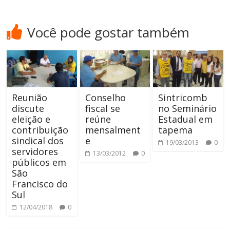
Você pode gostar também
Reunião
Conselho
Sintricomb
discute
fiscal se
no Seminário
eleição e
reúne
Estadual em
contribuição
mensalment
tapema
sindical dos
e
19/03/2013
0
servidores
13/03/2012
0
públicos em
São
Francisco do
Sul
12/04/2018
0