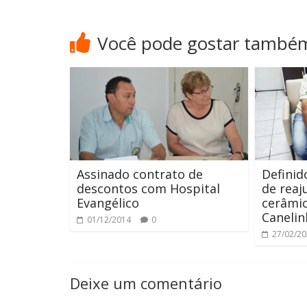
Você pode gostar també
Assinado contrato de
Definid
descontos com Hospital
de reaj
Evangélico
cerâmic
Canelin
01/12/2014
0
27/02/2
Deixe um comentário