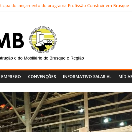
rticipa do lançamento do programa Profissão Construir em Brusque
TRICOMB realiza mais uma edição do Café na Obra
al do SINTRICOMB realiza avaliação das contas do sindicato
SINTRICOMB são eleitos para a direção da Nova Central Sindical de 
tricomb faz reunião de avaliação dos atendimentos
E EMPREGO
CONVENÇÕES
INFORMATIVO SALARIAL
MÍDIA