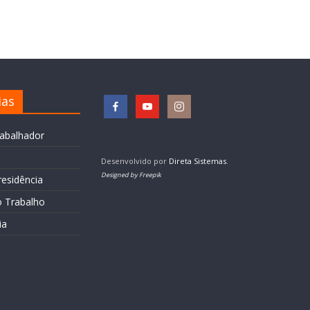
ias
rabalhador
Desenvolvido por
Direta Sistemas
.
Designed by Freepik
residência
o Trabalho
ia