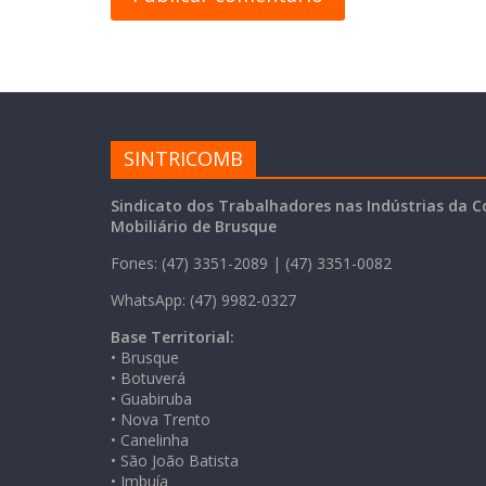
SINTRICOMB
Sindicato dos Trabalhadores nas Indústrias da C
Mobiliário de Brusque
Fones: (47) 3351-2089 | (47) 3351-0082
WhatsApp: (47) 9982-0327
Base Territorial:
• Brusque
• Botuverá
• Guabiruba
• Nova Trento
• Canelinha
• São João Batista
• Imbuía