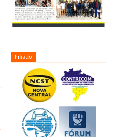
Filiado
→