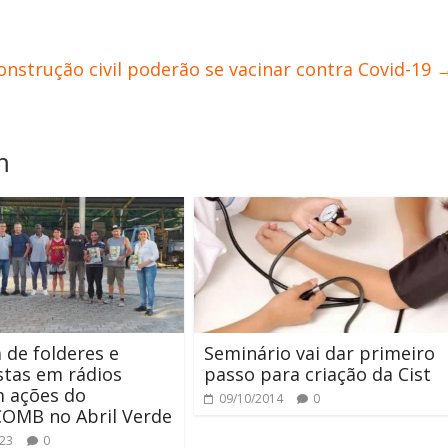
nstrução civil poderão se vacinar contra Covid-19
m
 de folderes e
Seminário vai dar primeiro
stas em rádios
passo para criação da Cist
 ações do
09/10/2014
0
COMB no Abril Verde
023
0