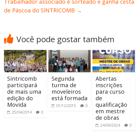
Trabalhador associado é sorteado e ganha cesta
de Páscoa do SINTRICOMB
→
Você pode gostar também
Sintricomb
Segunda
Abertas
participará
turma de
inscrições
de mais uma
moveleiros
para curso
edição do
está formada
de
Movida
qualificação
01/12/2015
0
em mestre
25/04/2014
0
de obras
24/09/2024
0