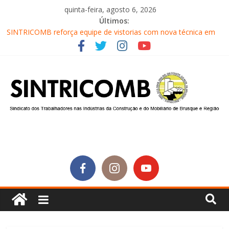
quinta-feira, agosto 6, 2026
Últimos:
SINTRICOMB reforça equipe de vistorias com nova técnica em
segurança do trabalho
Conselho Fiscal do SINTRICOMB realiza avaliação das contas do
sindicato
Diretores do SINTRICOMB são eleitos para a direção da Nova
Central Sindical de SC
Equipe do Sintricomb faz reunião de avaliação dos atendimentos
Sintricomb participa do lançamento do programa Profissão
Construir em Brusque