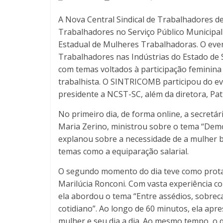
A Nova Central Sindical de Trabalhadores d
Trabalhadores no Serviço Público Municipal
Estadual de Mulheres Trabalhadoras. O even
Trabalhadores nas Indústrias do Estado de S
com temas voltados à participação feminina 
trabalhista. O SINTRICOMB participou do ev
presidente a NCST-SC, além da diretora, Patr
No primeiro dia, de forma online, a secretár
Maria Zerino, ministrou sobre o tema “Dem
explanou sobre a necessidade de a mulher b
temas como a equiparação salarial.
O segundo momento do dia teve como protag
Marilúcia Ronconi. Com vasta experiência co
ela abordou o tema “Entre assédios, sobrec
cotidiano”. Ao longo de 60 minutos, ela apr
mulher e seu dia a dia. Ao mesmo tempo, o 