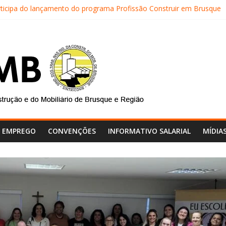
rticipa do lançamento do programa Profissão Construir em Brusque
TRICOMB realiza mais uma edição do Café na Obra
al do SINTRICOMB realiza avaliação das contas do sindicato
SINTRICOMB são eleitos para a direção da Nova Central Sindical de 
tricomb faz reunião de avaliação dos atendimentos
E EMPREGO
CONVENÇÕES
INFORMATIVO SALARIAL
MÍDIA