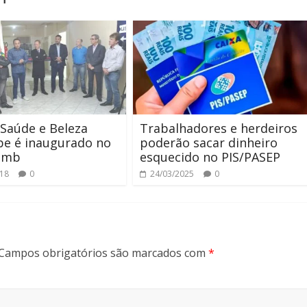
Saúde e Beleza
Trabalhadores e herdeiros
be é inaugurado no
poderão sacar dinheiro
comb
esquecido no PIS/PASEP
018
0
24/03/2025
0
Campos obrigatórios são marcados com
*