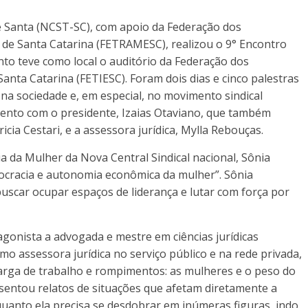
e Santa (NCST-SC), com apoio da Federação dos
 de Santa Catarina (FETRAMESC), realizou o 9° Encontro
to teve como local o auditório da Federação dos
anta Catarina (FETIESC). Foram dois dias e cinco palestras
na sociedade e, em especial, no movimento sindical
ento com o presidente, Izaias Otaviano, que também
icia Cestari, e a assessora jurídica, Mylla Rebouças.
ia da Mulher da Nova Central Sindical nacional, Sônia
ocracia e autonomia econômica da mulher”. Sônia
uscar ocupar espaços de liderança e lutar com força por
onista a advogada e mestre em ciências jurídicas
mo assessora jurídica no serviço público e na rede privada,
arga de trabalho e rompimentos: as mulheres e o peso do
esentou relatos de situações que afetam diretamente a
quanto ela precisa se desdobrar em inúmeras figuras, indo