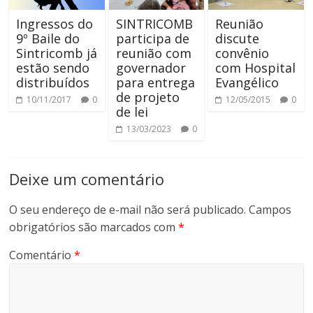
Ingressos do
SINTRICOMB
Reunião
9º Baile do
participa de
discute
Sintricomb já
reunião com
convênio
estão sendo
governador
com Hospital
distribuídos
para entrega
Evangélico
de projeto
10/11/2017
0
12/05/2015
0
de lei
13/03/2023
0
Deixe um comentário
O seu endereço de e-mail não será publicado.
Campos
obrigatórios são marcados com
*
Comentário
*