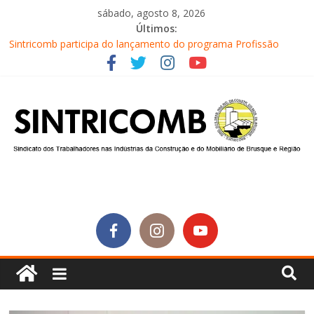
sábado, agosto 8, 2026
Últimos:
Sintricomb participa do lançamento do programa Profissão
Construir em Brusque
Equipe do SINTRICOMB realiza mais uma edição do Café na
Obra
Conselho Fiscal do SINTRICOMB realiza avaliação das contas do
sindicato
Diretores do SINTRICOMB são eleitos para a direção da Nova
Central Sindical de SC
Equipe do Sintricomb faz reunião de avaliação dos atendimentos