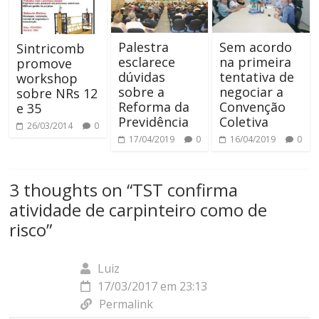
Palestra
Sem acordo
Sintricomb
esclarece
na primeira
promove
dúvidas
tentativa de
workshop
sobre a
negociar a
sobre NRs 12
Reforma da
Convenção
e 35
Previdência
Coletiva
26/03/2014
0
17/04/2019
0
16/04/2019
0
3 thoughts on “
TST confirma
atividade de carpinteiro como de
risco
”
Luiz
17/03/2017 em 23:13
Permalink