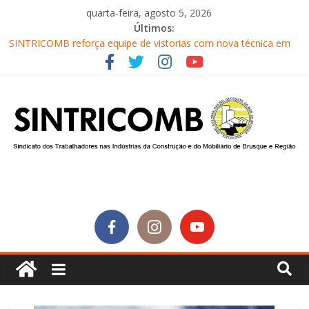
quarta-feira, agosto 5, 2026
Últimos:
SINTRICOMB reforça equipe de vistorias com nova técnica em
segurança do trabalho
Conselho Fiscal do SINTRICOMB realiza avaliação das contas do
sindicato
Diretores do SINTRICOMB são eleitos para a direção da Nova
Central Sindical de SC
Equipe do Sintricomb faz reunião de avaliação dos atendimentos
Sintricomb participa do lançamento do programa Profissão
Construir em Brusque