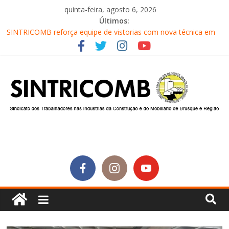
quinta-feira, agosto 6, 2026
Últimos:
SINTRICOMB reforça equipe de vistorias com nova técnica em
segurança do trabalho
Conselho Fiscal do SINTRICOMB realiza avaliação das contas do
sindicato
Diretores do SINTRICOMB são eleitos para a direção da Nova
Central Sindical de SC
Equipe do Sintricomb faz reunião de avaliação dos atendimentos
Sintricomb participa do lançamento do programa Profissão
Construir em Brusque