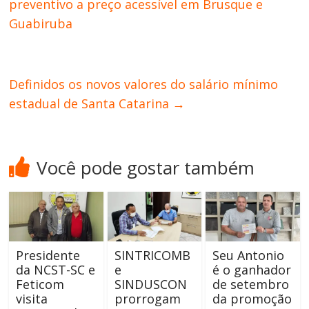
preventivo a preço acessível em Brusque e
Guabiruba
Definidos os novos valores do salário mínimo
estadual de Santa Catarina
→
Você pode gostar também
Presidente
SINTRICOMB
Seu Antonio
da NCST-SC e
e
é o ganhador
Feticom
SINDUSCON
de setembro
visita
prorrogam
da promoção