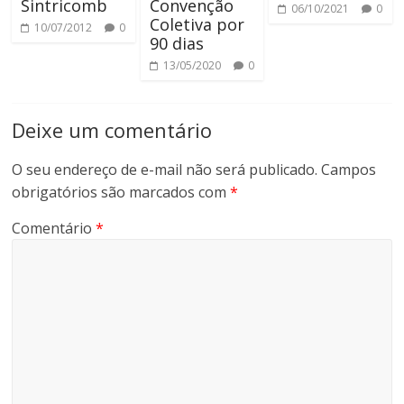
Sintricomb
Convenção
06/10/2021
0
Coletiva por
10/07/2012
0
90 dias
13/05/2020
0
Deixe um comentário
O seu endereço de e-mail não será publicado.
Campos
obrigatórios são marcados com
*
Comentário
*