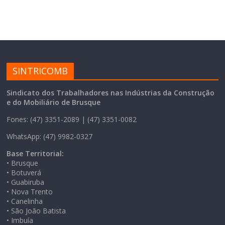
SINTRICOMB
Sindicato dos Trabalhadores nas Indústrias da Construção
e do Mobiliário de Brusque
Fones: (47) 3351-2089 | (47) 3351-0082
WhatsApp: (47) 9982-0327
Base Territorial:
• Brusque
• Botuverá
• Guabiruba
• Nova Trento
• Canelinha
• São João Batista
• Imbuía