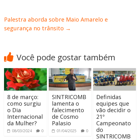
Palestra aborda sobre Maio Amarelo e
segurança no trânsito
→
Você pode gostar também
8 de março:
SINTRICOMB
Definidas
como surgiu
lamenta o
equipes que
o Dia
falecimento
vão decidir o
Internacional
de Cosmo
21º
da Mulher?
Palasio
Campeonato
do
08/03/2024
0
01/04/2025
0
SINTRICOMB