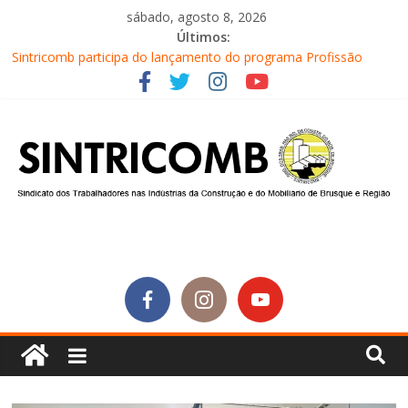
sábado, agosto 8, 2026
Últimos:
Sintricomb participa do lançamento do programa Profissão
Construir em Brusque
Equipe do SINTRICOMB realiza mais uma edição do Café na
Obra
Conselho Fiscal do SINTRICOMB realiza avaliação das contas do
sindicato
Diretores do SINTRICOMB são eleitos para a direção da Nova
Central Sindical de SC
Equipe do Sintricomb faz reunião de avaliação dos atendimentos