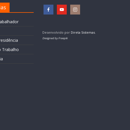
ias
rabalhador
Desenvolvido por
Direta Sistemas
.
Designed by Freepik
residência
o Trabalho
ia