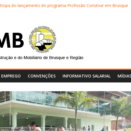
rticipa do lançamento do programa Profissão Construir em Brusque
TRICOMB realiza mais uma edição do Café na Obra
al do SINTRICOMB realiza avaliação das contas do sindicato
SINTRICOMB são eleitos para a direção da Nova Central Sindical de 
tricomb faz reunião de avaliação dos atendimentos
E EMPREGO
CONVENÇÕES
INFORMATIVO SALARIAL
MÍDIA