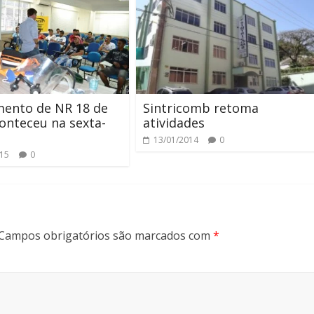
mento de NR 18 de
Sintricomb retoma
conteceu na sexta-
atividades
13/01/2014
0
015
0
Campos obrigatórios são marcados com
*