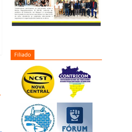
Filiado
→