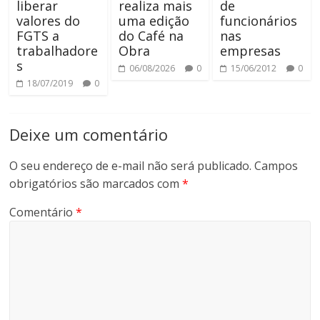
liberar
realiza mais
de
valores do
uma edição
funcionários
FGTS a
do Café na
nas
trabalhadore
Obra
empresas
s
06/08/2026
0
15/06/2012
0
18/07/2019
0
Deixe um comentário
O seu endereço de e-mail não será publicado.
Campos
obrigatórios são marcados com
*
Comentário
*