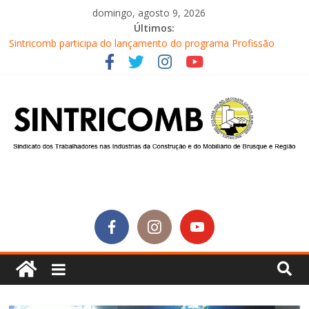
domingo, agosto 9, 2026
Últimos:
Sintricomb participa do lançamento do programa Profissão
Construir em Brusque
Equipe do SINTRICOMB realiza mais uma edição do Café na
Obra
Conselho Fiscal do SINTRICOMB realiza avaliação das contas do
sindicato
Diretores do SINTRICOMB são eleitos para a direção da Nova
Central Sindical de SC
Equipe do Sintricomb faz reunião de avaliação dos atendimentos