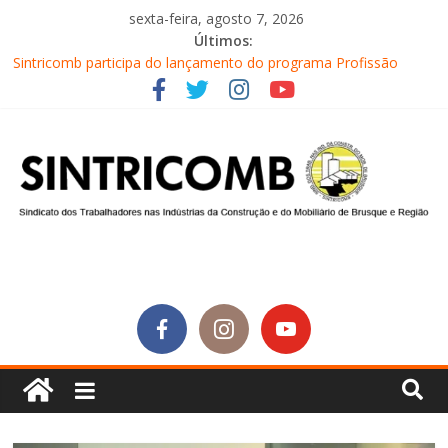
sexta-feira, agosto 7, 2026
Últimos:
Sintricomb participa do lançamento do programa Profissão
Construir em Brusque
Equipe do SINTRICOMB realiza mais uma edição do Café na
Obra
Conselho Fiscal do SINTRICOMB realiza avaliação das contas do
sindicato
Diretores do SINTRICOMB são eleitos para a direção da Nova
Central Sindical de SC
Equipe do Sintricomb faz reunião de avaliação dos atendimentos