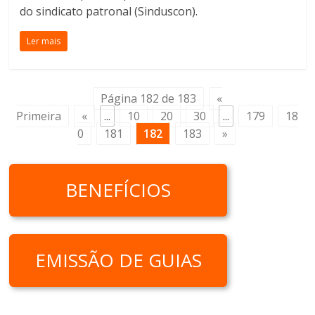
do sindicato patronal (Sinduscon).
Ler mais
Página 182 de 183
«
Primeira
«
...
10
20
30
...
179
18
0
181
182
183
»
BENEFÍCIOS
EMISSÃO DE GUIAS