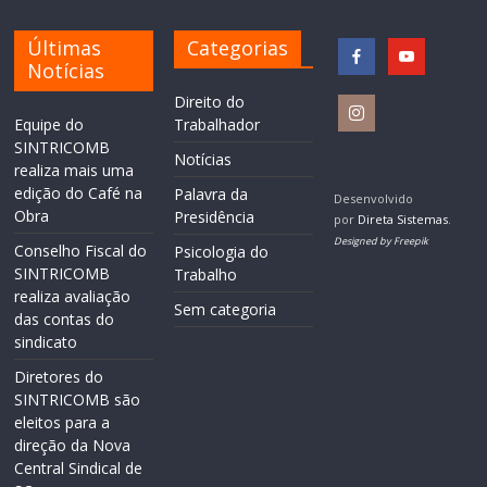
Últimas
Categorias
Notícias
Direito do
Equipe do
Trabalhador
SINTRICOMB
Notícias
realiza mais uma
edição do Café na
Palavra da
Desenvolvido
Obra
Presidência
por
Direta Sistemas
.
Designed by Freepik
Conselho Fiscal do
Psicologia do
SINTRICOMB
Trabalho
realiza avaliação
Sem categoria
das contas do
sindicato
Diretores do
SINTRICOMB são
eleitos para a
direção da Nova
Central Sindical de