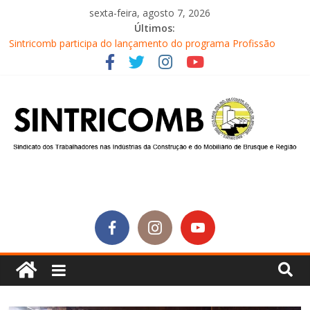
sexta-feira, agosto 7, 2026
Últimos:
Sintricomb participa do lançamento do programa Profissão
Construir em Brusque
Equipe do SINTRICOMB realiza mais uma edição do Café na
Obra
Conselho Fiscal do SINTRICOMB realiza avaliação das contas do
sindicato
Diretores do SINTRICOMB são eleitos para a direção da Nova
Central Sindical de SC
Equipe do Sintricomb faz reunião de avaliação dos atendimentos