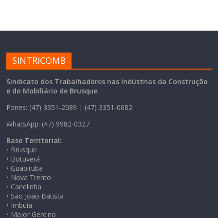
SINTRICOMB
Sindicato dos Trabalhadores nas Indústrias da Construção
e do Mobiliário de Brusque
Fones: (47) 3351-2089 | (47) 3351-0082
WhatsApp: (47) 9982-0327
Base Territorial:
• Brusque
• Botuverá
• Guabiruba
• Nova Trento
• Canelinha
• São João Batista
• Imbuía
• Major Gercino