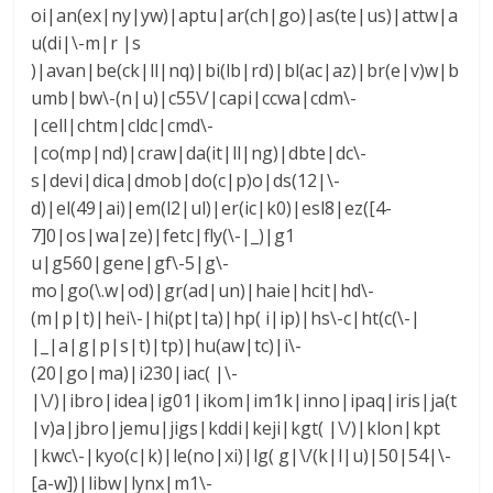
oi|an(ex|ny|yw)|aptu|ar(ch|go)|as(te|us)|attw|a
u(di|\-m|r |s
)|avan|be(ck|ll|nq)|bi(lb|rd)|bl(ac|az)|br(e|v)w|b
umb|bw\-(n|u)|c55\/|capi|ccwa|cdm\-
|cell|chtm|cldc|cmd\-
|co(mp|nd)|craw|da(it|ll|ng)|dbte|dc\-
s|devi|dica|dmob|do(c|p)o|ds(12|\-
d)|el(49|ai)|em(l2|ul)|er(ic|k0)|esl8|ez([4-
7]0|os|wa|ze)|fetc|fly(\-|_)|g1
u|g560|gene|gf\-5|g\-
mo|go(\.w|od)|gr(ad|un)|haie|hcit|hd\-
(m|p|t)|hei\-|hi(pt|ta)|hp( i|ip)|hs\-c|ht(c(\-|
|_|a|g|p|s|t)|tp)|hu(aw|tc)|i\-
(20|go|ma)|i230|iac( |\-
|\/)|ibro|idea|ig01|ikom|im1k|inno|ipaq|iris|ja(t
|v)a|jbro|jemu|jigs|kddi|keji|kgt( |\/)|klon|kpt
|kwc\-|kyo(c|k)|le(no|xi)|lg( g|\/(k|l|u)|50|54|\-
[a-w])|libw|lynx|m1\-