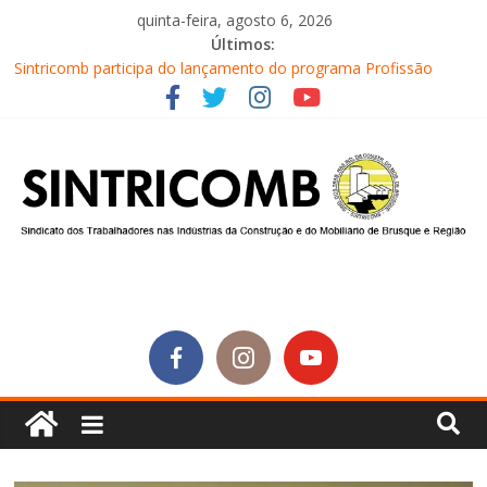
quinta-feira, agosto 6, 2026
Últimos:
Sintricomb participa do lançamento do programa Profissão
Construir em Brusque
Equipe do SINTRICOMB realiza mais uma edição do Café na
Obra
Conselho Fiscal do SINTRICOMB realiza avaliação das contas do
sindicato
Diretores do SINTRICOMB são eleitos para a direção da Nova
Central Sindical de SC
Equipe do Sintricomb faz reunião de avaliação dos atendimentos