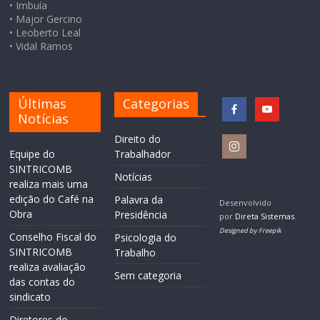
• Imbuía
• Major Gercino
• Leoberto Leal
• Vidal Ramos
Últimas
Categorias
Notícias
Direito do
Equipe do
Trabalhador
SINTRICOMB
Notícias
realiza mais uma
edição do Café na
Palavra da
Desenvolvido
Obra
Presidência
por
Direta Sistemas
.
Designed by Freepik
Conselho Fiscal do
Psicologia do
SINTRICOMB
Trabalho
realiza avaliação
Sem categoria
das contas do
sindicato
Diretores do