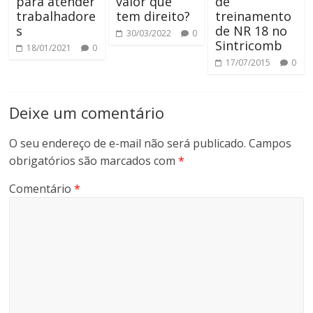
para atender
valor que
de
trabalhadore
tem direito?
treinamento
s
de NR 18 no
30/03/2022
0
Sintricomb
18/01/2021
0
17/07/2015
0
Deixe um comentário
O seu endereço de e-mail não será publicado.
Campos
obrigatórios são marcados com
*
Comentário
*