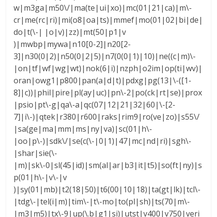
w|m3ga|m50\/|ma(te|ui|xo)|mc(01|21|ca)|m\-
cr|me(rc|ri)|mi(o8|oa|ts)|mmef|mo(01|02|bi|de|
do|t(\-| |o|v)|zz)|mt(50|p1|v
)|mwbp|mywa|n10[0-2]|n20[2-
3]|n30(0|2)|n50(0|2|5)|n7(0(0|1)|10)|ne((c|m)\-
|on|tf|wf|wg|wt)|nok(6|i)|nzph|o2im|op(ti|wv)|
oran|owg1|p800|pan(a|d|t)|pdxg|pg(13|\-([1-
8]|c))|phil|pire|pl(ay|uc)|pn\-2|po(ck|rt|se)|prox
|psio|pt\-g|qa\-a|qc(07|12|21|32|60|\-[2-
7]|i\-)|qtek|r380|r600|raks|rim9|ro(ve|zo)|s55\/
|sa(ge|ma|mm|ms|ny|va)|sc(01|h\-
|oo|p\-)|sdk\/|se(c(\-|0|1)|47|mc|nd|ri)|sgh\-
|shar|sie(\-
|m)|sk\-0|sl(45|id)|sm(al|ar|b3|it|t5)|so(ft|ny)|s
p(01|h\-|v\-|v
)|sy(01|mb)|t2(18|50)|t6(00|10|18)|ta(gt|lk)|tcl\-
|tdg\-|tel(i|m)|tim\-|t\-mo|to(pl|sh)|ts(70|m\-
|m3|m5)|tx\-9|up(\.b|g1|si)|utst|v400|v750|veri