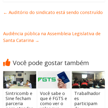
←
Auditório do sindicato está sendo construído
Audiência pública na Assembleia Legislativa de
Santa Catarina
→
Você pode gostar também
Sintricomb e
Você sabe o
Trabalhador
Sine fecham
que é FGTS e
es
parceria
como ver o
participam