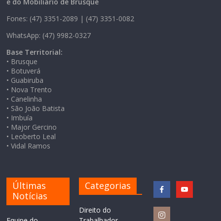
e do Mobiliário de Brusque
Fones: (47) 3351-2089 | (47) 3351-0082
WhatsApp: (47) 9982-0327
Base Territorial:
• Brusque
• Botuverá
• Guabiruba
• Nova Trento
• Canelinha
• São João Batista
• Imbuía
• Major Gercino
• Leoberto Leal
• Vidal Ramos
Últimas
Categorias
Notícias
Direito do
Equipe do
Trabalhador