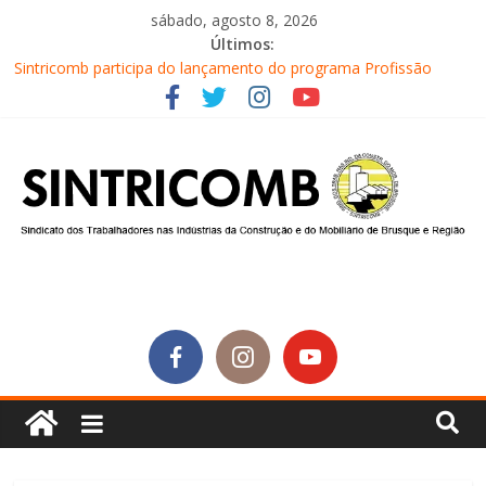
sábado, agosto 8, 2026
Últimos:
Sintricomb participa do lançamento do programa Profissão
Construir em Brusque
Equipe do SINTRICOMB realiza mais uma edição do Café na
Obra
Conselho Fiscal do SINTRICOMB realiza avaliação das contas do
sindicato
Diretores do SINTRICOMB são eleitos para a direção da Nova
Central Sindical de SC
Equipe do Sintricomb faz reunião de avaliação dos atendimentos