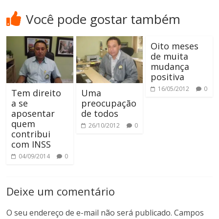
Você pode gostar também
Oito meses
de muita
mudança
positiva
16/05/2012
0
Tem direito
Uma
a se
preocupação
aposentar
de todos
quem
26/10/2012
0
contribui
com INSS
04/09/2014
0
Deixe um comentário
O seu endereço de e-mail não será publicado.
Campos